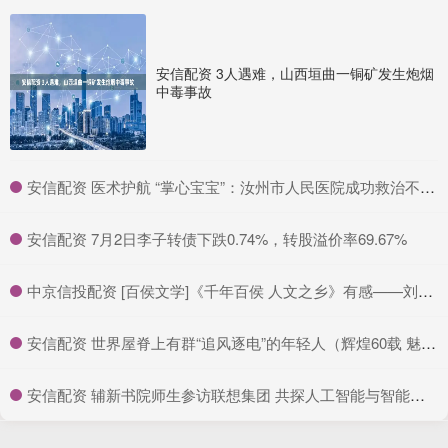
安信配资 3人遇难，山西垣曲一铜矿发生炮烟
中毒事故
​安信配资 医术护航 “掌心宝宝”：汝州市人民医院成功救治不到 2 斤超早产儿_新生儿科_体重_治疗
​安信配资 7月2日李子转债下跌0.74%，转股溢价率69.67%
​中京信投配资 [百侯文学]《千年百侯 人文之乡》有感——刘锦云_洪流_山区_父亲
​安信配资 世界屋脊上有群“追风逐电”的年轻人（辉煌60载 魅力新西藏）_大皖新闻 | 安徽网
​安信配资 辅新书院师生参访联想集团 共探人工智能与智能制造新未来_产业_活动_科技