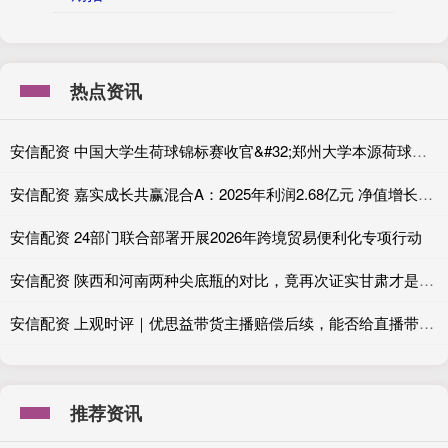
热点资讯
安信配资 中国大学生荷球锦标赛收官&#32;郑州大学本源荷球队全胜战绩成功卫冕
安信配资 嘉实成长共赢混合A：2025年利润2.68亿元 净值增长率42.77%
安信配资 24部门联合部署开展2026年跨境贸易便利化专项行动
安信配资 陕西和河南两种尖底瓶的对比，竟再次证实甘肃才是五千年前的夏都
安信配资 上观时评｜优思益带货主播赔偿后续，能否给直播带货戴上“紧箍咒”？
推荐资讯