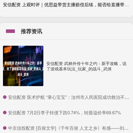
安信配资 上观时评｜优思益带货主播赔偿后续，能否给直播带货戴上“紧箍咒”？
推荐资讯
安信配资 武林外传十年之约：新手攻略，说
了游戏基本玩法_玩家_的战斗_武侠
​安信配资 医术护航 “掌心宝宝”：汝州市人民医院成功救治不到 2 斤超早产儿_新生儿科_体重_治疗
​安信配资 7月2日李子转债下跌0.74%，转股溢价率69.67%
​中京信投配资 [百侯文学]《千年百侯 人文之乡》有感——刘锦云_洪流_山区_父亲