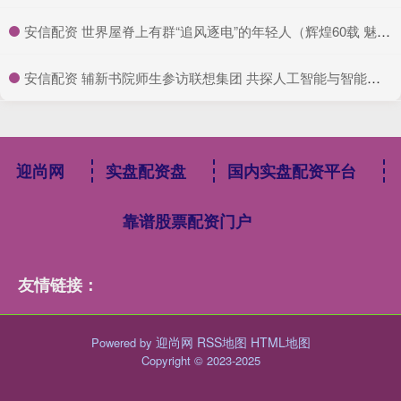
​安信配资 世界屋脊上有群“追风逐电”的年轻人（辉煌60载 魅力新西藏）_大皖新闻 | 安徽网
​安信配资 辅新书院师生参访联想集团 共探人工智能与智能制造新未来_产业_活动_科技
迎尚网
实盘配资盘
国内实盘配资平台
靠谱股票配资门户
友情链接：
迎尚网
RSS地图
HTML地图
Powered by
Copyright
© 2023-2025