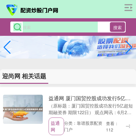
搜索
迎尚网 相关话题
益通网 厦门国贸控股成功发行5亿超短期融资券 期限122日
（原标题：厦门国贸控股成功发行5亿超短
期融资券 期限122日） 观点网讯：6月24
日，厦门国贸控股集团有限公司（以下简
益通
分类：靠谱股票配资
查看：
称厦门国贸）对外发布了2025年度第四期
网
门户
112
超....