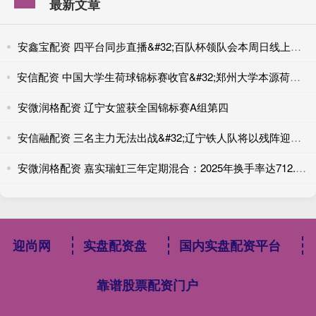
最新文章
安鑫宝配资 四平台同步直播&#32;百队杯领队会本周日线上召开
安信配资 中国大学生荷球锦标赛收官&#32;郑州大学本源荷球队全胜战绩成功卫冕
安微润格配资 辽宁女篮获全国锦标赛A组第四
安信融配资 三名主力无法出战&#32;辽宁铁人队将以残阵迎强敌
安微润格配资 嘉实瑞虹三年定期混合：2025年换手率达712.97%
迎尚网
实盘配资盘
国内实盘配资平台
靠谱股票配资门户