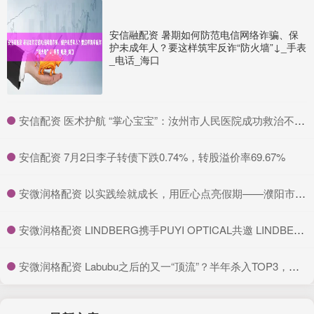
安信融配资 暑期如何防范电信网络诈骗、保
护未成年人？要这样筑牢反诈“防火墙”↓_手表
_电话_海口
​安信配资 医术护航 “掌心宝宝”：汝州市人民医院成功救治不到 2 斤超早产儿_新生儿科_体重_治疗
​安信配资 7月2日李子转债下跌0.74%，转股溢价率69.67%
​安微润格配资 以实践绘就成长，用匠心点亮假期——濮阳市昆吾小学举行特色暑假作业展评活动
​安微润格配资 LINDBERG携手PUYI OPTICAL共邀 LINDBERG品牌全球代言人易烊千玺亮相长沙_眼镜_设计的_丹麦
​安微润格配资 Labubu之后的又一“顶流”？半年杀入TOP3，单品热销10万件