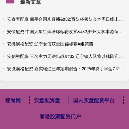
最新文章
安鑫宝配资 四平台同步直播&#32;百队杯领队会本周日线上召开
安信配资 中国大学生荷球锦标赛收官&#32;郑州大学本源荷球队全胜战绩成功卫冕
安微润格配资 辽宁女篮获全国锦标赛A组第四
安信融配资 三名主力无法出战&#32;辽宁铁人队将以残阵迎强敌
安微润格配资 嘉实瑞虹三年定期混合：2025年换手率达712.97%
迎尚网
实盘配资盘
国内实盘配资平台
靠谱股票配资门户