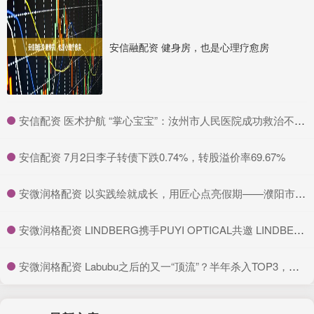
安信融配资 健身房，也是心理疗愈房
​安信配资 医术护航 “掌心宝宝”：汝州市人民医院成功救治不到 2 斤超早产儿_新生儿科_体重_治疗
​安信配资 7月2日李子转债下跌0.74%，转股溢价率69.67%
​安微润格配资 以实践绘就成长，用匠心点亮假期——濮阳市昆吾小学举行特色暑假作业展评活动
​安微润格配资 LINDBERG携手PUYI OPTICAL共邀 LINDBERG品牌全球代言人易烊千玺亮相长沙_眼镜_设计的_丹麦
​安微润格配资 Labubu之后的又一“顶流”？半年杀入TOP3，单品热销10万件