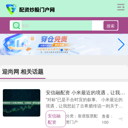
搜索
迎尚网 相关话题
安信融配资 小米最近的境遇，让我想起一则古老寓言
"对标"已是不合时宜的叙事。 小米最近的
境遇，让我想起了古希腊传说一则关于打
破思维桎梏的古老寓言： 在公元前 4 世
安信融
分类：靠谱股票配
查看：
纪，小亚细亚的弗里吉亚城有一位名叫戈
配资
资门户
100
尔迪的国....